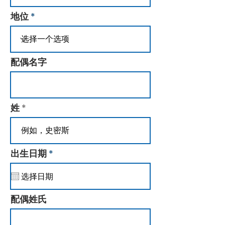
地位
配偶名字
姓
r
出生日期
*
e
q
u
i
r
配偶姓氏
e
d