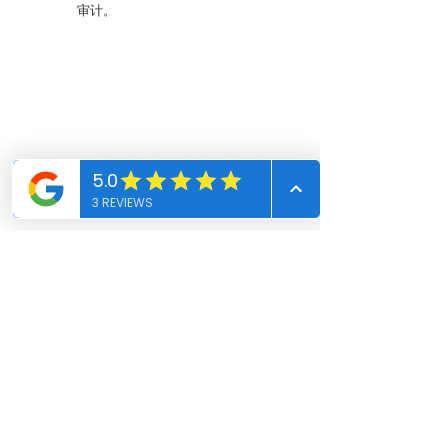
协助政策
审计。
探望我们
2 E 谷大道。 STE 280
加利福尼亚州阿罕布拉 91801
+1 (626) 741-1618
insurance@aaaamericancpa.com
insurance@aaaamericancpa.com
insurance@aaaamericancpa.com
insurance@aaaamericancpa.com