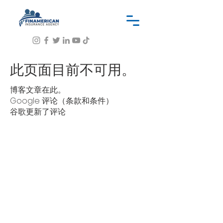
此页面目前不可用。
博客文章在此。
Google 评论（条款和条件）
谷歌更新了评论
我们的服务包括
保险申请流程
向不同市场提交申请
向客户提出不同报价的建议（如果
有）。
协助支付保单购买直至保单签发。
协助处理与现行政策有关的任何查询、请求
和/或疑虑。